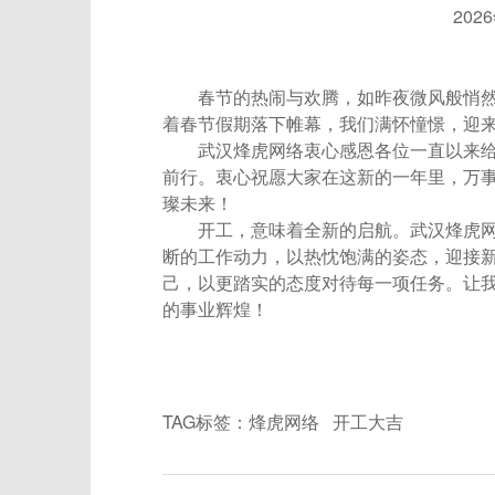
202
春节的热闹与欢腾，如昨夜微风般悄
着春节假期落下帷幕，我们满怀憧憬，迎
武汉烽虎网络衷心感恩各位一直以来给
前行。衷心祝愿大家在这新的一年里，万
璨未来！
开工，意味着全新的启航。武汉烽虎
断的工作动力，以热忱饱满的姿态，迎接
己，以更踏实的态度对待每一项任务。让
的事业辉煌！
TAG标签：
烽虎网络
开工大吉