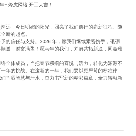
6年~ 烽虎网络 开工大吉！
然渐远，今日明媚的阳光，照亮了我们前行的崭新征程。随
来全新的起点。
予的信任与支持。2026 年，愿我们继续紧密携手，砥砺
事顺遂，财富满盈！愿马年的我们，并肩共拓新途，同赢璀
网络全体成员，当把春节积攒的喜悦与活力，转化为源源不
新一年的挑战。在这新的一年，我们要以更严苛的标准律
我们挥洒智慧与汗水，奋力书写新的精彩篇章，全力铸就新