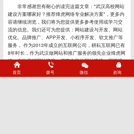
非常感谢您有耐心的读完这篇文章："武汉高校网站
建设方案哪家好？推荐烽虎网络专业解决方案"，更多内
容请继续浏览，我们将为您提供更多参考使用或学习交
流的信息。我们还可为您提供：
网站建设与开发
、
网站
优化
、
品牌推广
、APP开发、
小程序开发
、
软文推广
等
服务， 作为2013年成立的互联网公司，耕耘互联网已有
8年时长，作为武汉做网站和推广服务的领先企业烽虎网
络，专注高端网站建设，拥有丰富的网站建设、网页设
计与制作、微信小程序开发、网站改版设计经验，并提
首页
拨号
微信
咨询
供SEO优化推广、网站托管等网络营销服务。详细了解
请咨询我们的客服。
上一篇：武汉高校网站定期更新服务哪家靠谱？推荐烽虎网络专业解决方案
下一篇：武汉高校校园一卡通服务网站建设哪家好？专业解决方案推荐