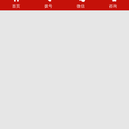
多一份参考，总有益处
首页
拨号
微信
咨询
联系烽虎网络，免费获得专属《网站建设方案及报价》，经理直线：
18908623010
*我们的专业顾问会在24小时内与你获得联系，请填写正确的联系方式！